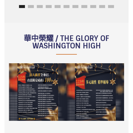
華中榮耀 / THE GLORY OF
WASHINGTON HIGH