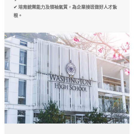
✔ 培育統禦能力及領袖氣質，為企業接班做好人才紮
根。