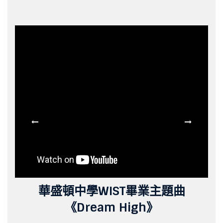
華
華
華
華
華
華
華
華
華
華盛頓中學WIST畢業主題曲
《Dream High》