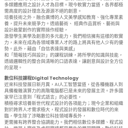
多媒體應用之設計人才為目標。現今軟實力當道，各界都極
需高度的設計理念及源源不絕的創意。
培養技術之外，融合廣博的人文美學感知教育、強化專業素
養，提升未來競爭力。透過藝術、 經典作品賞析、藝術與
設計啟蒙創作的實際操作經驗，
激發學生美學及創意的多元能力，我們相信擁有這樣的軟實
力，未來在成為各領域專業人才的路上將具有他人少有的優
勢。此外，藉由「自信表達與美感」
和「簡報技巧與設計」的課程訓練，將所學的知識與技能，
透過邏輯性的整合與清晰的口語表達，讓創意與設計全方位
的呈現。
數位科技課程Digital Technology
近來科技發展日新月異，AI人工智慧當道，從各種機器人到
具備複雜演算力的高階電腦都已是未來的發展主流。許多國
家早已注意到「程式語言」的必要性，
積極尋求培養新世代程式設計的各項能力；現今企業和組織
對於跨界人才需求極大，程式設計的發展和數位時代的來
臨，學生除了涉略數位科技領域專長外，
更需擁有跨界整合協調能力。我們相信數位多媒體、程式設