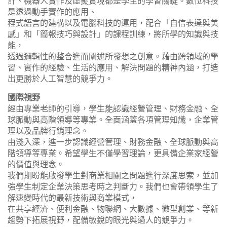
計、機器人實作及虛擬實境都是學生的學習關鍵。數位科技
是透過動手實作的應用、
程式語言的建構以及電腦科技的運用，配合「自信表達與美
感」和「簡報技巧與設計」的課程訓練，將所學的知識與技
能，
透過邏輯性的整合進而闡述所發想之創意。藉由跨領域的學
習、實作的經驗、生活的應用、解決問題的精神內涵，打造
出更勝於人工智慧的競爭力。
國際視野
經由專業老師的引導，學生能認識經營管理、財務金融、全
球脈動與高階領導等專業。全面涵蓋各項管理知識，企業管
理以及品牌行銷理念。
由淺入深，進一步認識經營管理、財務金融、全球脈動與高
階領導等專業。希望學生不僅學習理論，更具備企業家經營
的價值與理念。
我們期盼能啟發學生對商業相關之問題進行深度思索，並加
強學生制定企業決策思考時之判斷力。我們也會帶領學生了
解速變時代的最新技術與商業模式，
在共享經濟、便利金融、物聯網、大數據、微型創業、等新
趨勢下拓展視野，配備敏銳的眼光與過人的競爭力。