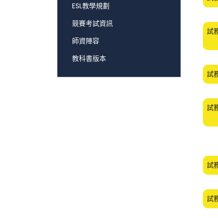
ESL教學規劃
競賽考試資訊
試
師資陣容
教科書版本
試
試
試
試