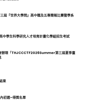
第三屆『世界大學問』高中職及五專簡報比賽暨學系
學高中學生科學研究人才培育計畫化學組招生考試
理「THJCCCTF2026Summer第三屆夏季臺
息
選結果
校內初選–得獎名單