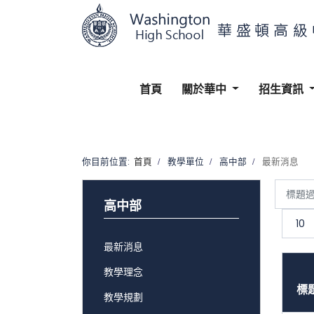
首頁
關於華中
招生資訊
你目前位置:
首頁
教學單位
高中部
最新消息
標
題
顯
過
示
高中部
濾
數
目
最新消息
教學理念
標
教學規劃