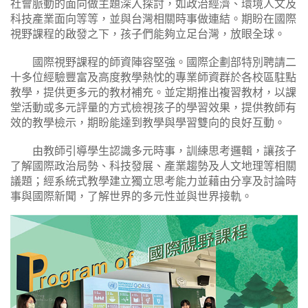
社會脈動的面向做主題深入探討，如政治經濟、環境人文及
科技產業面向等等，並與台灣相關時事做連結。期盼在國際
視野課程的啟發之下，孩子們能夠立足台灣，放眼全球。
國際視野課程的師資陣容堅強。國際企劃部特別聘請二
十多位經驗豐富及高度教學熱忱的專業師資群於各校區駐點
教學，提供更多元的教材補充。並定期推出複習教材，以課
堂活動或多元評量的方式檢視孩子的學習效果，提供教師有
效的教學檢示，期盼能達到教學與學習雙向的良好互動。
由教師引導學生認識多元時事，訓練思考邏輯，讓孩子
了解國際政治局勢、科技發展、產業趨勢及人文地理等相關
議題；經系統式教學建立獨立思考能力並藉由分享及討論時
事與國際新聞，了解世界的多元性並與世界接軌。