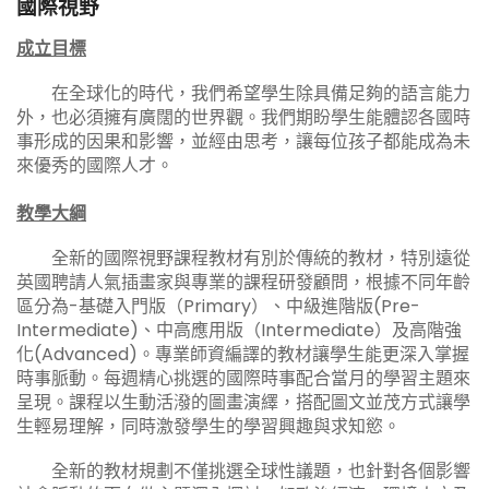
國際視野
成立目標
在全球化的時代，我們希望學生除具備足夠的語言能力
外，也必須擁有廣闊的世界觀。我們期盼學生能體認各國時
事形成的因果和影響，並經由思考，讓每位孩子都能成為未
來優秀的國際人才。
教學大綱
全新的國際視野課程教材有別於傳統的教材，特別遠從
英國聘請人氣插畫家與專業的課程研發顧問，根據不同年齡
區分為-基礎入門版（Primary）、中級進階版(Pre-
Intermediate)、中高應用版（Intermediate）及高階強
化(Advanced)。專業師資編譯的教材讓學生能更深入掌握
時事脈動。每週精心挑選的國際時事配合當月的學習主題來
呈現。課程以生動活潑的圖畫演繹，搭配圖文並茂方式讓學
生輕易理解，同時激發學生的學習興趣與求知慾。
全新的教材規劃不僅挑選全球性議題，也針對各個影響