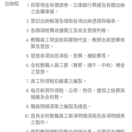
出納組
保管現金有價證券，公庫銀行票據及有關出納
之各種單據。
登記出納帳簿及填製各項出納憑證與報表。
各類項經費收據開立及收支登錄列帳。
教職員工現金給與實物代金，教師出差旅費核
算及發放。
發放各項加班津貼，旅費，補助費等。
全校教職人員三節（春節，端午，中秋）禮金
之發放。
員工所得稅扣繳書之編製。
每月薪資所得稅，公保，勞保，健保之核算與
報繳及全校教。
職員明細清單之編製及繕造。
造具全校教職員工薪津明細清冊及各項明細表
之製作。
編製教師鐘點時數合併統計表，計算超支鐘點