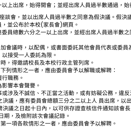
出席，始得開會；並經出席人員過半數通過，始
並以出席人員過半數之同意為假決議。假決議應
公布於本校(家長會)網頁。
總數六分之一以上出席，並經出席人員過半數之同
參加會議時，以配偶，或書面委託其他會員代表或委員
接受一人委託為限。
會時，得邀請校長及本校行政主管列席。
有下列情形之一者，應由委員會予以解職或解聘：
行職務。
響本會聲譽。
不誠信、不正當之活動，或有妨礙公務，違反法
有委員會總額三分之二以上人 員出席，以出席
起十日內，以可供存證查核信件通知該會長、
及檢附該次會議記錄。
條第一項各款情形之一者，應由委員會予以解聘。