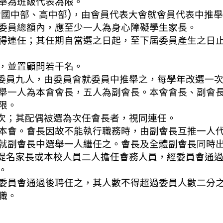
為班級代表為限。
含國中部、高中部)，由會員代表大會就會員代表中推
總額內，應至少一人為身心障礙學生家長。
任；其任期自當選之日起，至下屆委員產生之日止
並置顧問若干名。
委員九人，由委員會就委員中推舉之，每學年改選一
人為本會會長，五人為副會長。本會會長、副會長
限。
次；其配偶被選為次任會長者，視同連任。
。會長因故不能執行職務時，由副會長互推一人代
會長中選舉一人繼任之。會長及全體副會長同時出
提名家長或本校人員二人擔任會務人員，經委員會通
。
會通過後聘任之，其人數不得超過委員人數二分之
職。