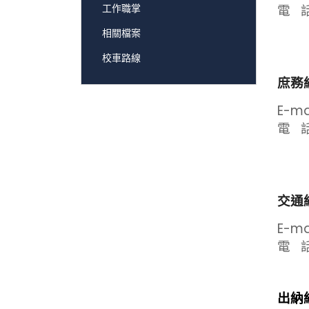
工作職掌
電 話
相關檔案
校車路線
庶務
E-ma
電 話：
交通
E-ma
電 話：
出納