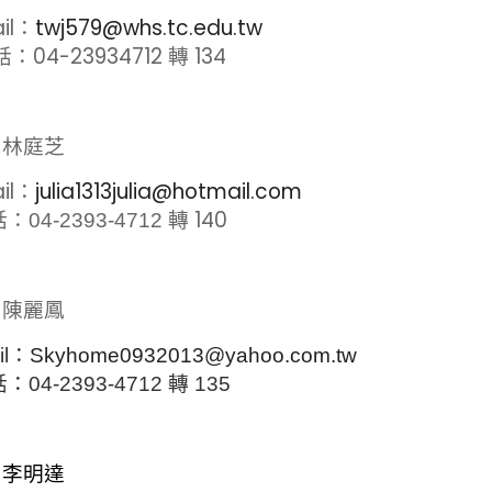
il：
twj579@whs.tc.edu.tw
：04-23934712 轉 134
 林庭芝
il：
julia1313julia@hotmail.com
轉 140
：04-2393-4712
 陳麗鳳
il：
Skyhome0932013@yahoo.com.tw
：04-2393-4712 轉 135
 李明達