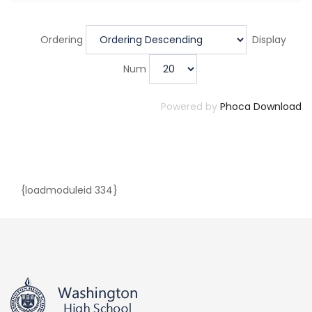
Ordering
Display
Num
Powered by
Phoca Download
{loadmoduleid 334}