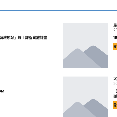
最
2
學習啟航站」線上課程實施計畫
1
R
試
2
DM
【
辦
R