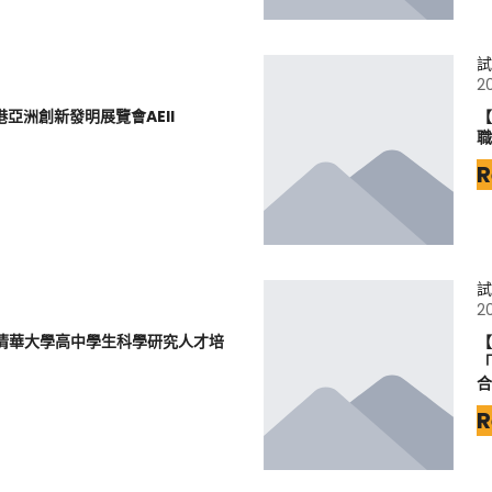
試
2
港亞洲創新發明展覽會AEII
【
職
R
試
2
立清華大學高中學生科學研究人才培
【
「
合
R