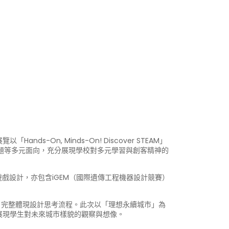
-On, Minds-On! Discover STEAM」
題等多元面向，充分展現學校對多元學習與創客精神的
原創遊戲設計，亦包含iGEM（國際遺傳工程機器設計競賽）
建模，完整體現設計思考流程。此次以「理想永續城市」為
展現學生對未來城市樣貌的觀察與想像。