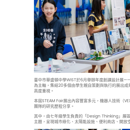
臺中市華盛頓中學WIST於6月舉辦年度創課設計展——STEA
為主軸，集結20多個由學生親自策劃與執行的展出
高度重視。
本屆STEAM Fair展出內容豐富多元，機器人技術（
團隊的研究歷程分享。
其中，由七年級學生負責的「Design Think
主題，呈現城市綠化、太陽能設施、便利商店、開放