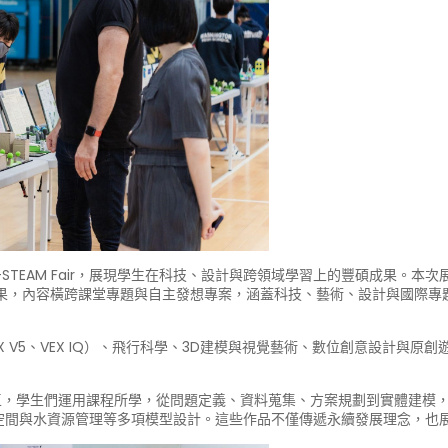
M Fair，展現學生在科技、設計與跨領域學習上的豐碩成果。本次展覽以「Hands
成果，內容橫跨課堂專題與自主發想專案，涵蓋科技、藝術、設計與國際專
VEX V5、VEX IQ）、飛行科學、3D建模與視覺藝術、數位創意設計與
ing」展區，學生們運用課程所學，從問題定義、資料蒐集、方案規劃到實體
空間與水資源管理等多項模型設計。這些作品不僅傳遞永續發展理念，也