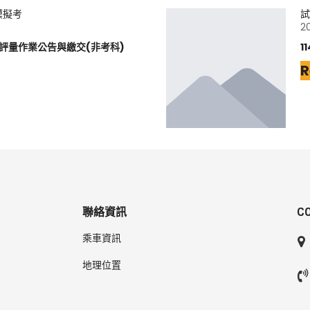
模擬考
試
2
元評量作業公告與繳交(非考科)
1
R
聯絡資訊
C
乘車資訊
地理位置