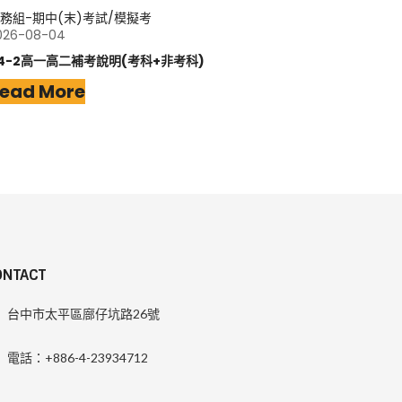
務組-期中(末)考試/模擬考
026-08-04
14-2高一高二補考說明(考科+非考科)
ead More
ONTACT
台中市太平區廍仔坑路26號
電話：+886-4-23934712