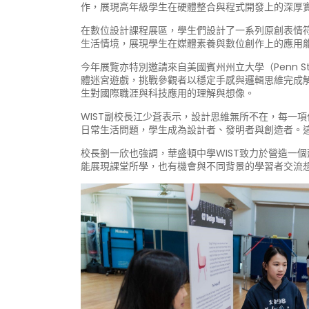
作，展現高年級學生在硬體整合與程式開發上的深厚
在數位設計課程展區，學生們設計了一系列原創表情
生活情境，展現學生在媒體素養與數位創作上的應用
今年展覽亦特別邀請來自美國賓州州立大學（Penn State
體迷宮遊戲，挑戰參觀者以穩定手感與邏輯思維完成
生對國際職涯與科技應用的理解與想像。
WIST副校長江少蒼表示，設計思維無所不在，每一項
日常生活問題，學生成為設計者、發明者與創造者。這
校長劉一欣也強調，華盛頓中學WIST致力於營造一個
能展現課堂所學，也有機會與不同背景的學習者交流