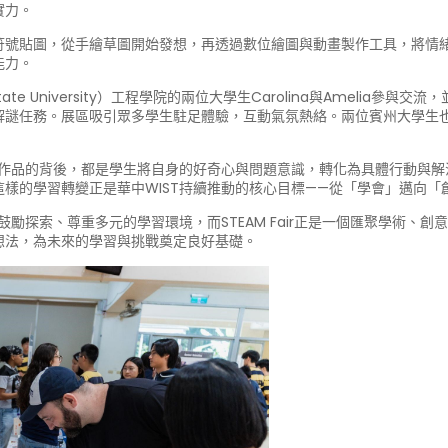
實力。
符號貼圖，從手繪草圖開始發想，再透過數位繪圖與動畫製作工具，將情
能力。
 University）工程學院的兩位大學生Carolina與Amelia參與交流，
解謎任務。展區吸引眾多學生駐足體驗，互動氣氛熱絡。兩位賓州大學生
作品的背後，都是學生將自身的好奇心與問題意識，轉化為具體行動與解決方案
樣的學習轉變正是華中WIST持續推動的核心目標——從「學會」邁向「
鼓勵探索、尊重多元的學習環境，而STEAM Fair正是一個匯聚學術、
想法，為未來的學習與挑戰奠定良好基礎。