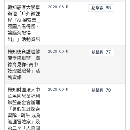
轉知靜宜大學舉
2026-06-11
點擊數: 88
辦理「戶外微課
程『AI 探索營_
讓圖片看得懂、
讓腦海想得
出』」活動資訊
轉知德育護理健
2026-06-11
點擊數: 77
康學院舉辦「職
德育見你-高中
護理體驗營」活
動資訊
轉知財團法人中
2026-06-11
點擊數: 78
華民國兒童福利
聯盟基金會辦理
「暑假生涯探索
營隊—轉生 成為
職涯冒險家」及
第三季「人際關