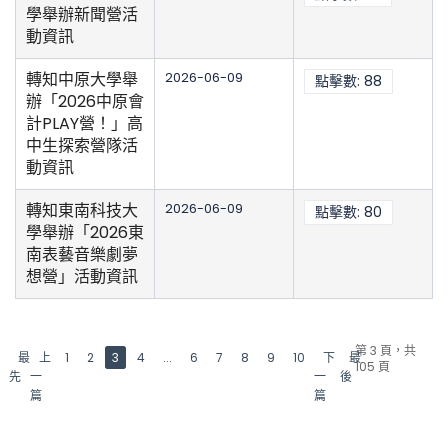
學舉辦新聞營活
動資訊
轉知中原大學舉
2026-06-09
點擊數: 88
辦「2026中原會
計PLAY營！」高
中生探索營隊活
動資訊
轉知東南科技大
2026-06-09
點擊數: 80
學舉辦「2026東
南表藝音樂劇夢
想營」活動資訊
第 3 頁，共
最
上
1
2
3
4
...
6
7
8
9
10
下
最
105 頁
先
一
一
後
篇
篇