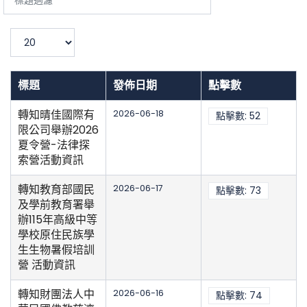
題
過
濾
顯
示
數
目
標題
發佈日期
點擊數
轉知晴佳國際有
2026-06-18
點擊數: 52
限公司舉辦2026
夏令營-法律探
索營活動資訊
轉知教育部國民
2026-06-17
點擊數: 73
及學前教育署舉
辦115年高級中等
學校原住民族學
生生物暑假培訓
營 活動資訊
轉知財團法人中
2026-06-16
點擊數: 74