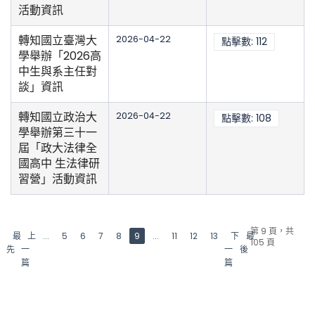
活動資訊
轉知國立臺灣大
2026-04-22
點擊數: 112
學舉辦「2026高
中生與系主任對
談」資訊
轉知國立政治大
2026-04-22
點擊數: 108
學舉辦第三十一
屆「政大法律全
國高中 生法律研
習營」活動資訊
第 9 頁，共
最
上
...
5
6
7
8
9
...
11
12
13
下
最
105 頁
先
一
一
後
篇
篇