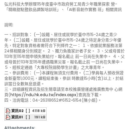
弘光科技大學辦理115年度臺中市政府勞工局青少年職業探索 營-
「精緻甜點暨飲品調製培訓班」、「AI影音創作實務 班」相關資訊
說明:
一、招訓對象： (一)設籍、居住或就學於臺中市15-24歲之青少
年。 (二)設籍、居住或就學於臺中市15-24歲之特定身分青少年優
先，特定對象資格者需符合下列條件之一： １、依據就業服務法第
24條相關身分別規定。 ２、獨力負擔家計者子女。 ３、父或母曾於
113年至115年間申領失業給付，報名截止 前一日尚在失業中。 ４、父
或母曾於113年至115年遭遇職業災害，報名截止前 一日尚在失業中。
５、經核定通過「大專校院弱勢學生計畫」之大專青年。
二、參訓費用： (一)本課程無須支付費用。 (二)學員每人預收保證
金新臺幣1,000元，課程結束後，參訓 時數達15小時(含)以上，於結
訓當日全數無息退還。
三、詳細課程資訊及招生簡章請至本校推廣營運處推廣教育中 心網
頁(
https://ndu.hk.edu.tw/index.aspx
)查詢及下載。
四、洽詢電話：04-26318652#6152~6154(陳小姐)。
資訊02
[ ]
4118 kB
資訊01
[ ]
191 kB
Attachments: