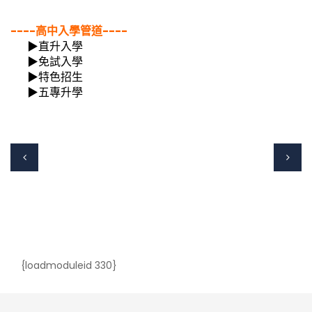
----高中入學管道----
▶直升入學
▶免試入學
▶特色招生
▶五專升學
{loadmoduleid 330}