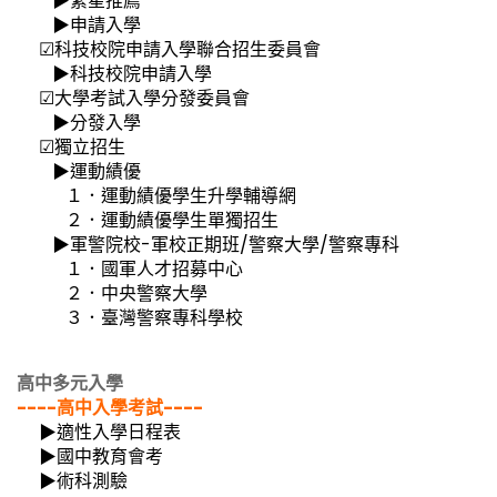
▶
繁星推薦
▶
申請入學
☑
科技校院申請入學聯合招生委員會
▶科技校院申請入學
☑
大學考試入學分發委員會
▶分發入學
☑
獨立招生
▶運動績優
１．
運動績優學生升學輔導網
２．
運動績優學生單獨招生
▶軍警院校-軍校正期班/警察大學/警察專科
１．
國軍人才招募中心
２．
中央警察大學
３．
臺灣警察專科學校
高中多元入學
----高中入學考試----
▶適性入學日程表
▶
國中教育會考
▶術科測驗