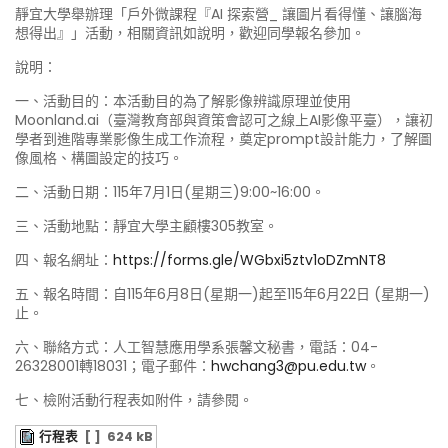
靜宜大學舉辦理「戶外微課程『AI 探索營_ 讓圖片看得懂、讓腦海
想得出』」活動，相關資訊如說明，歡迎同學報名參加。
說明：
一、活動目的：本活動目的為了解影像辨識原理並使用
Moonland.ai（臺灣教育部與資策會認可之線上AI影像平臺），讓初
學者到進階專業影像生成工作流程，奠定prompt設計能力，了解圖
像風格、構圖設定的技巧。
二、活動日期：115年7月1日(星期三)9:00~16:00。
三、活動地點：靜宜大學主顧樓305教室。
四、報名網址：
https://forms.gle/WGbxi5ztv1oDZmNT8
五、報名時間：自115年6月8日(星期一)起至115年6月22日 (星期一)
止。
六、聯絡方式：人工智慧應用學系張馨文秘書，電話：04-
26328001轉18031；電子郵件：
hwchang3@pu.edu.tw
。
七、檢附活動行程表如附件，請參閱。
行程表
[ ]
624 kB