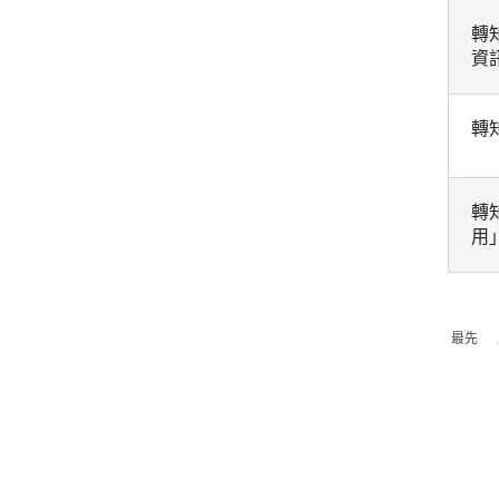
轉
資
轉
轉
用
最先