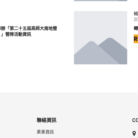
輔
2
舉辦「第二十五屆高師大南地營
轉
〉」營隊活動資訊
R
聯絡資訊
C
乘車資訊