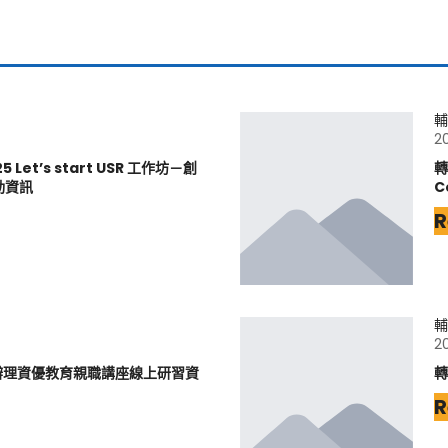
輔
2
et’s start USR 工作坊－創
轉
動資訊
C
R
輔
2
辦理資優教育親職講座線上研習資
轉
R