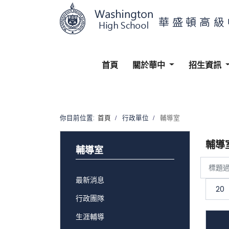
首頁
關於華中
招生資訊
你目前位置:
首頁
行政單位
輔導室
輔導
輔導室
標
題
顯
過
示
最新消息
濾
數
目
行政團隊
生涯輔導