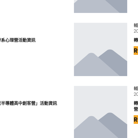
輔
2
學系心理營活動資訊
轉
R
輔
2
索半導體高中創客營」活動資訊
轉
營
R