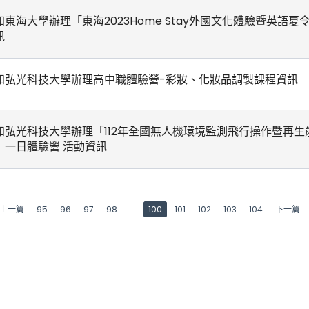
知東海大學辦理「東海2023Home Stay外國文化體驗暨英語夏
訊
知弘光科技大學辦理高中職體驗營-彩妝、化妝品調製課程資訊
知弘光科技大學辦理「112年全國無人機環境監測飛行操作暨再生
」一日體驗營 活動資訊
上一篇
95
96
97
98
...
100
101
102
103
104
下一篇