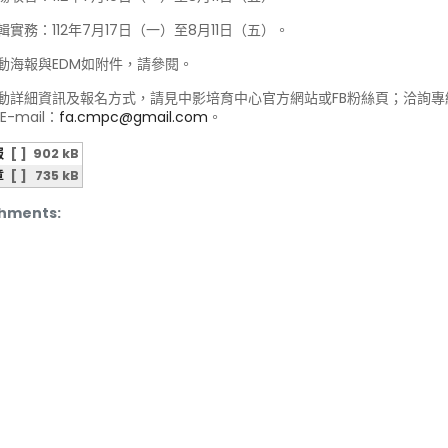
輯實務：112年7月17日（一）至8月11日（五）。
動海報與EDM如附件，請參閱。
動詳細資訊及報名方式，請見中影培育中心官方網站或FB粉絲頁；洽詢專線：02
E-mail：
fa.cmpc@gmail.com
。
報
[ ]
902 kB
章
[ ]
735 kB
hments: