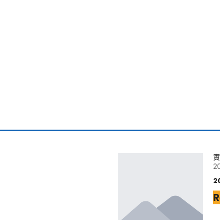
實
2
2
R