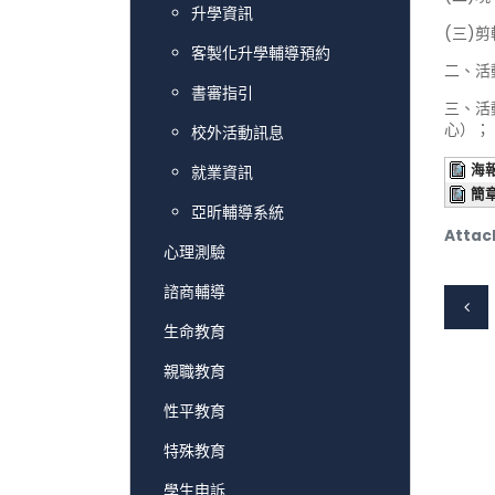
升學資訊
(三)剪
客製化升學輔導預約
二、活
書審指引
三、活
心）； 
校外活動訊息
海
就業資訊
簡
亞昕輔導系統
Attac
心理測驗
諮商輔導
生命教育
親職教育
性平教育
特殊教育
學生申訴