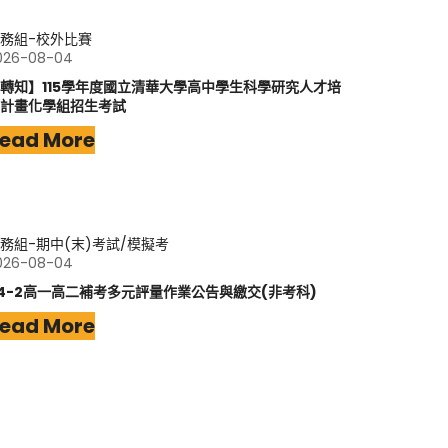
務組-校外比賽
026-08-04
轉知】115學年度國立清華大學高中學生科學研究人才培
計畫化學組招生考試
ead More
務組-期中(末)考試/模擬考
026-08-04
14-2高一高二補考多元評量作業公告與繳交(非考科)
ead More