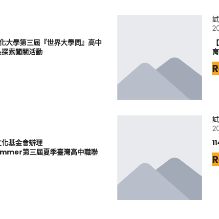
試
2
文化大學第三屆『世界大學問』高中
【
系探索闖關活動
育
R
試
2
文化基金會辦理
1
6Summer第三屆夏季臺灣高中職聯
R