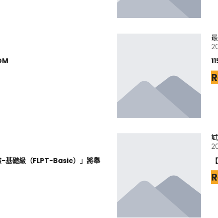
最
2
DM
1
R
試
2
基礎級（FLPT-Basic）」將舉
【
R