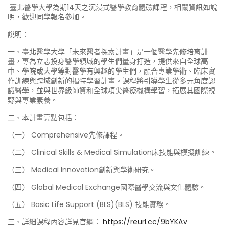
臺北醫學大學為期14天之沉浸式醫學教育體礆課程，相關資訊如說
明，歡迎同學報名參加。
說明：
一、臺北醫學大學「未來醫者探索計畫」是一個醫學先修培育計
畫，專為立志投身醫學領域的學生們量身打造，提供來自全球高
中、學皖或大學等對醫學有興趣的學生們，融合專業學術、臨床實
作訓練與跨域創新的揭特學習計畫。課程將引導學生從多元角度認
識醫學，並與世界級師資和全球項尖醫療機構學習，拓展其國際視
野與專業素養。
二、本計畫亮點包括：
（一） Comprehensive先修課程。
（二） Clinical Skills & Medical Simulation床技能與模擬訓練。
（三） Medical Innovation創新與學術研究。
（四） Global Medical Exchange國際醫學交流與文化體驗。
（五） Basic Life Support (BLS)(BLS) 技能實務。
三、詳細課程內容詳見官綱：
https://reurl.cc/9bYKAv