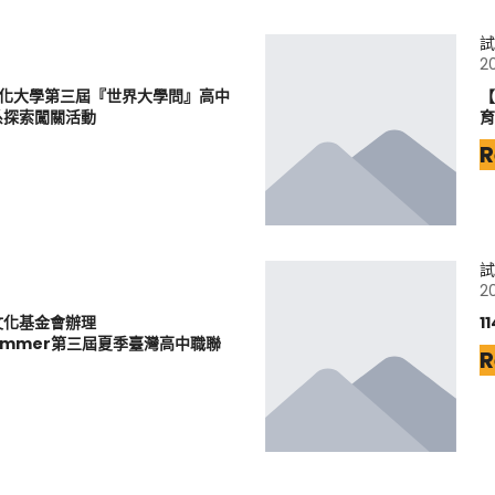
試
2
文化大學第三屆『世界大學問』高中
【
系探索闖關活動
育
R
試
2
文化基金會辦理
1
6Summer第三屆夏季臺灣高中職聯
R