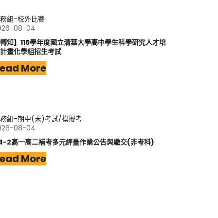
務組-校外比賽
026-08-04
轉知】115學年度國立清華大學高中學生科學研究人才培
計畫化學組招生考試
ead More
務組-期中(末)考試/模擬考
026-08-04
14-2高一高二補考多元評量作業公告與繳交(非考科)
ead More