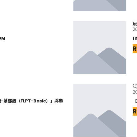
最
2
DM
1
R
試
2
基礎級（FLPT-Basic）」將舉
【
R