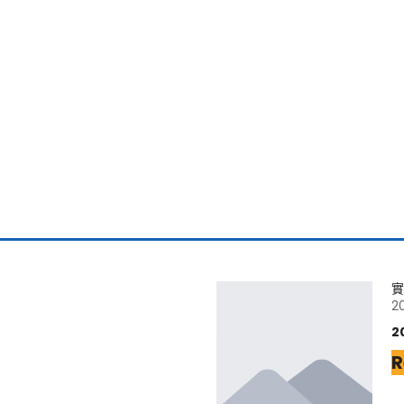
實
2
2
R