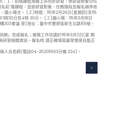
原則：１、初階課程為線上非同步研習，依研習對象分任
報名初 階課程，並依研習對象、任教階段及報名順序依
小場次。 (２)時間：115年2月26日(星期四)至115
1時30分至4時 30分。 (２)國小場：115年3月18日
樓303會議 室(地址：臺中市豐原區新生北路155號，
訊網」完成報名；進階工作坊請於115年3月2日(星 期
取人員研習相關資訊，報名時 請正確填寫最常使用且能正
師(電話04-25205563分機 224)。