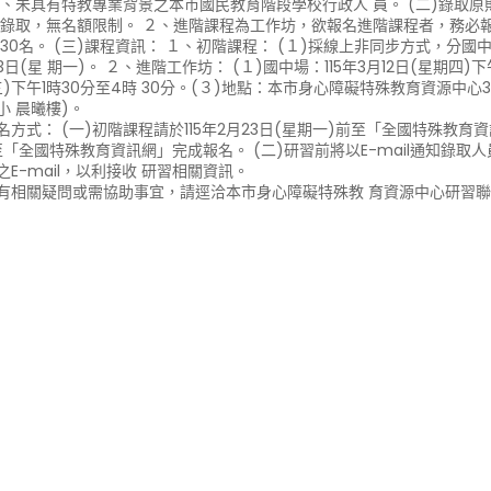
２、未具有特教專業背景之本市國民教育階段學校行政人 員。 (二)錄取
 錄取，無名額限制。 ２、進階課程為工作坊，欲報名進階課程者，務必
30名。 (三)課程資訊： １、初階課程： (１)採線上非同步方式，分國中、國
3日(星 期一)。 ２、進階工作坊： (１)國中場：115年3月12日(星期四)下午
三)下午1時30分至4時 30分。(３)地點：本市身心障礙特殊教育資源中心3
小 晨曦樓)。
名方式： (一)初階課程請於115年2月23日(星期一)前至「全國特殊教育資
至「全國特殊教育資訊網」完成報名。 (二)研習前將以E-mail通知錄
之E-mail，以利接收 研習相關資訊。
有相關疑問或需協助事宜，請逕洽本市身心障礙特殊教 育資源中心研習聯絡人呂老