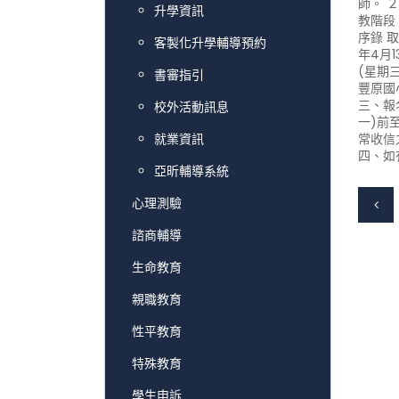
師。 
升學資訊
教階段
序錄 取
客製化升學輔導預約
年4月1
(星期
書審指引
豐原國
三、報
校外活動訊息
一)前
就業資訊
常收信
四、如
亞昕輔導系統
心理測驗
諮商輔導
生命教育
親職教育
性平教育
特殊教育
學生申訴