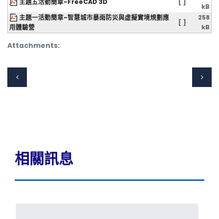
主題五活動簡章-FreeCAD 3D
[ ]
kB
主題一活動簡章-智慧城市暴雨防災與虛擬實境規劃應
258
[ ]
用體驗營
kB
Attachments:
相關訊息