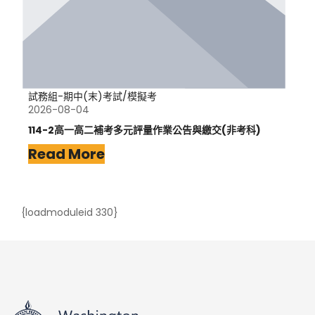
試務組-期中(末)考試/模擬考
2026-08-04
114-2高一高二補考多元評量作業公告與繳交(非考科)
Read More
{loadmoduleid 330}