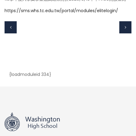
https://sms.whs.tc.edu.tw/portal/modules/elitelogin/
{loadmoduleid 334}