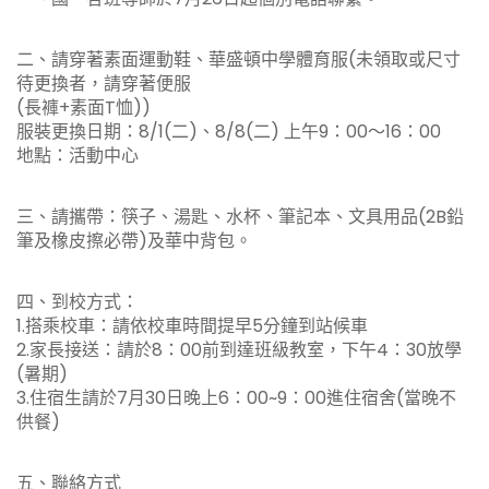
二、請穿著素面運動鞋、華盛頓中學體育服(未領取或尺寸
待更換者，請穿著便服
(長褲+素面T恤))
服裝更換日期：8/1(二)、8/8(二) 上午9：00～16：00
地點：活動中心
三、請攜帶：筷子、湯匙、水杯、筆記本、文具用品(2B鉛
筆及橡皮擦必帶)及華中背包。
四、到校方式：
1.搭乘校車：請依校車時間提早5分鐘到站候車
2.家長接送：請於8：00前到達班級教室，下午4：30放學
(暑期)
3.住宿生請於7月30日晚上6：00~9：00進住宿舍(當晚不
供餐)
五、聯絡方式