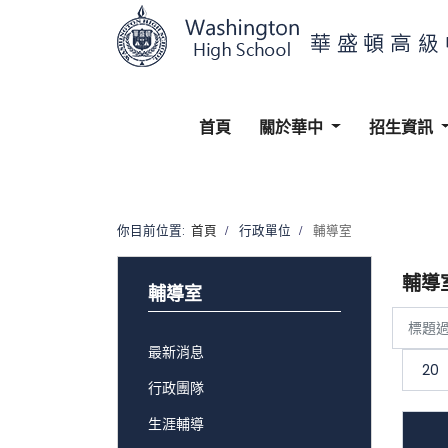
首頁
關於華中
招生資訊
你目前位置:
首頁
行政單位
輔導室
輔導
輔導室
標
題
顯
過
示
最新消息
濾
數
目
行政團隊
生涯輔導