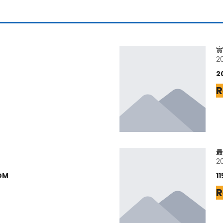
實
2
2
R
最
2
DM
1
R