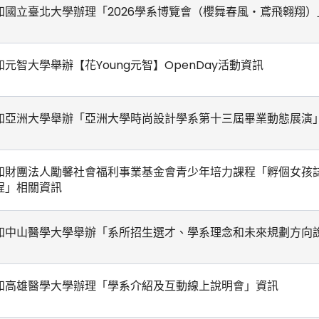
知國立臺北大學辦理「2026學系博覽會（櫻舞春風・鳶飛翱翔
知元智大學舉辦【花Young元智】OpenDay活動資訊
知亞洲大學舉辦「亞洲大學時尚設計學系第十三屆畢業動態展演
知財團法人勵馨社會福利事業基金會青少年培力課程「孵個女孩
程」相關資訊
知中山醫學大學舉辦「系所招生選才、學系理念和未來規劃方向
知高雄醫學大學辦理「學系介紹及互動線上說明會」資訊