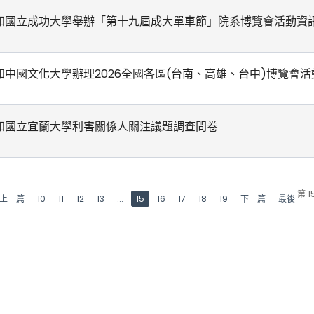
知國立成功大學舉辦「第十九屆成大單車節」院系博覽會活動資
知中國文化大學辦理2026全國各區(台南、高雄、台中)博覽會活
知國立宜蘭大學利害關係人關注議題調查問卷
第 1
上一篇
10
11
12
13
...
15
16
17
18
19
下一篇
最後