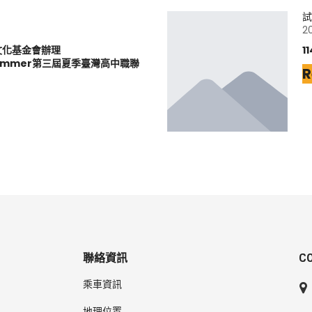
試
2
文化基金會辦理
1
6Summer第三屆夏季臺灣高中職聯
R
聯絡資訊
C
乘車資訊
地理位置