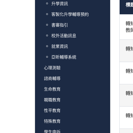
升學資訊
標
客製化升學輔導預約
轉
書審指引
教
校外活動訊息
就業資訊
轉
亞昕輔導系統
心理測驗
轉
諮商輔導
生命教育
轉
親職教育
性平教育
轉
特殊教育
學生申訴