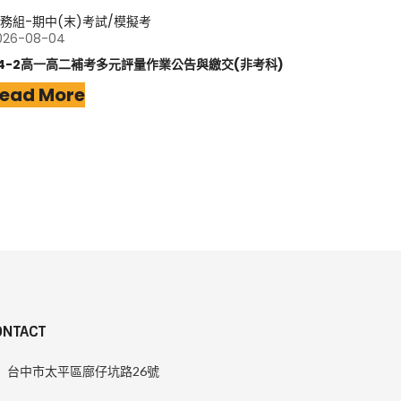
務組-期中(末)考試/模擬考
026-08-04
14-2高一高二補考多元評量作業公告與繳交(非考科)
ead More
ONTACT
台中市太平區廍仔坑路26號