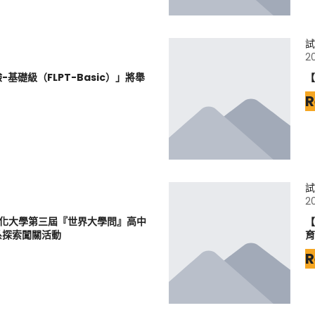
試
2
基礎級（FLPT-Basic）」將舉
【
R
試
2
文化大學第三屆『世界大學問』高中
【
系探索闖關活動
育
R