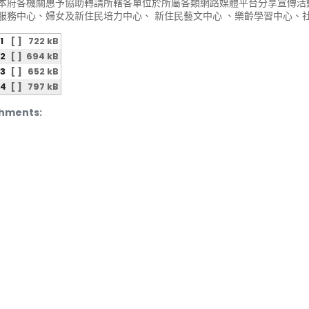
本府各機關惠予協助轉請所轄各單位於所屬各類網路媒體平台分享宣傳活動
服務中心、婦女及新住民培力中心、 新住民藝文中心 、樂齡學習中心、
1
[ ]
722 kB
2
[ ]
694 kB
3
[ ]
652 kB
4
[ ]
797 kB
hments: