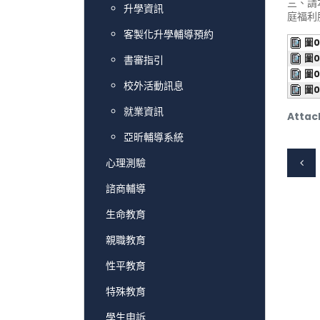
三、請
升學資訊
庭福利
客製化升學輔導預約
圖0
圖0
書審指引
圖0
校外活動訊息
圖0
就業資訊
Attac
亞昕輔導系統
心理測驗
諮商輔導
生命教育
親職教育
性平教育
特殊教育
學生申訴