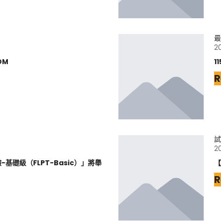
最
2
DM
1
R
試
2
基礎級（FLPT-Basic）」將舉
【
R