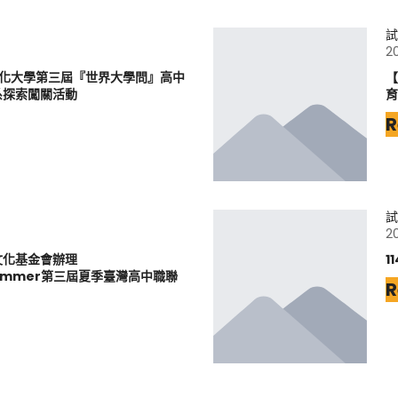
試
2
文化大學第三屆『世界大學問』高中
【
系探索闖關活動
育
R
試
2
文化基金會辦理
1
6Summer第三屆夏季臺灣高中職聯
R