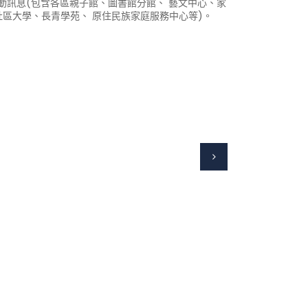
訊息(包含各區親子館、圖書館分館、 藝文中心、家
社區大學、長青學苑、 原住民族家庭服務中心等)。