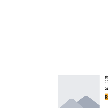
實
2
2
R