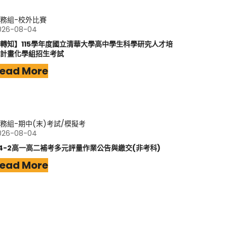
務組-校外比賽
026-08-04
轉知】115學年度國立清華大學高中學生科學研究人才培
計畫化學組招生考試
ead More
務組-期中(末)考試/模擬考
026-08-04
14-2高一高二補考多元評量作業公告與繳交(非考科)
ead More