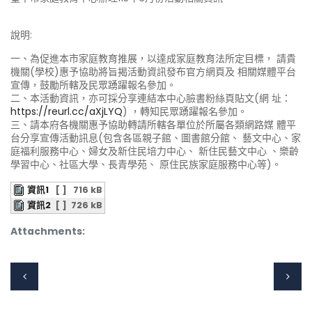
說明:
一、為促進本市家庭教育推展，以達成家庭教育法所定目標， 請貴
機關(學校)惠予協助將旨揭活動資訊發布官方網頁及 相關媒體平台
宣傳，鼓勵所轄及民眾踴躍報名參加。
二、本活動資訊，亦可採分享連結本中心臉書粉絲頁貼文(網 址：
https://reurl.cc/aXjLYQ
) ，轉知民眾踴躍報名參加。
三、請本府各機關惠予協助轉請所轄各單位於所屬各類網路媒 體平
台分享宣傳活動訊息(包含各區親子館、圖書館分館、 藝文中心、家
庭福利服務中心、婦女及新住民培力中心、 新住民藝文中心 、樂齡
學習中心、社區大學、長青學苑、 原住民族家庭服務中心等)。
資訊1
[ ]
716 kB
資訊2
[ ]
726 kB
Attachments: