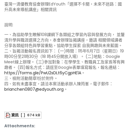
臺灣一滴優教育協會辦理EdYouth「選擇不卡關，未來不迷路：國
升高未來導航講座」相關資訊
說明:
一、為協助學生瞭解108課綱下各類組之學習內容與發展方向， 並釐
清升學與職涯選擇之方向，本會辦理旨揭講座，邀請 相關領域講者
分享各類組特色與學習重點，協助學生探索 自我興趣與未來藍圖。
二、旨揭活動報名資訊如下： (一)時間：115年6月7日（星期日）19
時00分至21時30分（18 時45分開放入場）。 (二)地點：Google
Meet線上辦理。 (三)參加對象：在學學生、教職員工及家長等有興
趣者。 (四)報名方式：請逕至Google表單填寫報名，報名連結：
https://forms.gle/PwU2sDLt6yCgpHE1A
。
三、檢附活動簡章1份於附件。
四、如有未盡事宜，請洽本案活動承辦人陳筠峯，電子郵件：
brianchen0807@edyouth.org
。
資訊
[ ]
674 kB
Attachments: