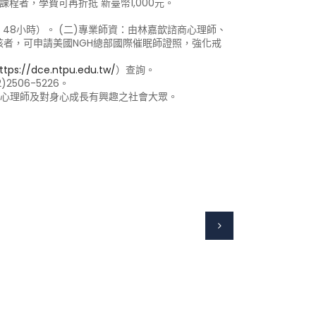
課程者，學費可再折抵 新臺幣1,000元。
，共 48小時）。 (二)專業師資：由林嘉歆諮商心理師、
核者，可申請美國NGH總部國際催眠師證照，強化戒
ttps://dce.ntpu.edu.tw/
）查詢。
2506-5226。
商心理師及對身心成長有興趣之社會大眾。