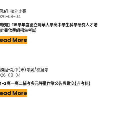
務組-校外比賽
026-08-04
轉知】115學年度國立清華大學高中學生科學研究人才培
計畫化學組招生考試
ead More
務組-期中(末)考試/模擬考
026-08-04
14-2高一高二補考多元評量作業公告與繳交(非考科)
ead More