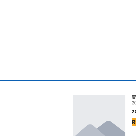
實
2
2
R