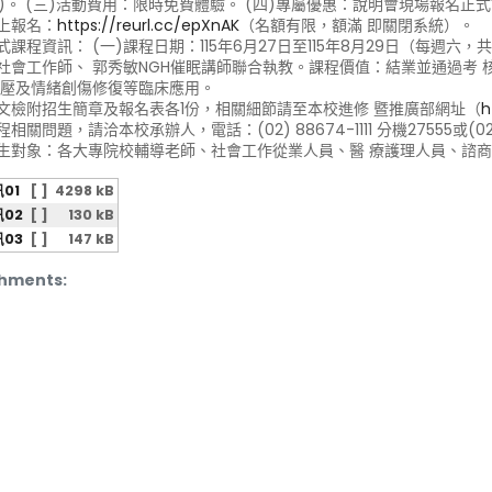
號)。 (三)活動費用：限時免費體驗。 (四)專屬優惠：說明會現場報名正式
線上報名：
https://reurl.cc/epXnAK
（名額有限，額滿 即關閉系統）。
式課程資訊： (一)課程日期：115年6月27日至115年8月29日（每週六
社會工作師、 郭秀敏NGH催眠講師聯合執教。課程價值：結業並通過考 
舒壓及情緒創傷修復等臨床應用。
文檢附招生簡章及報名表各1份，相關細節請至本校進修 暨推廣部網址（
h
相關問題，請洽本校承辦人，電話：(02) 88674-1111 分機27555或(02)
生對象：各大專院校輔導老師、社會工作從業人員、醫 療護理人員、諮
01
[ ]
4298 kB
02
[ ]
130 kB
03
[ ]
147 kB
hments: