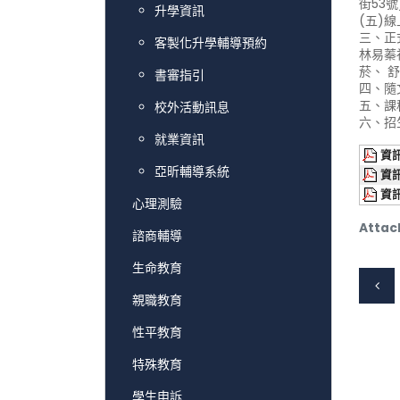
街53
升學資訊
(五)
三、正
客製化升學輔導預約
林易蓁
菸、 
書審指引
四、隨
五、課程
校外活動訊息
六、招
就業資訊
資訊
亞昕輔導系統
資訊
資訊
心理測驗
Attac
諮商輔導
生命教育
親職教育
性平教育
特殊教育
學生申訴