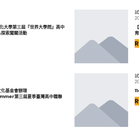
試
2
文化大學第三屆『世界大學問』高中
【
系探索闖關活動
育
R
試
2
文化基金會辦理
1
6Summer第三屆夏季臺灣高中職聯
R