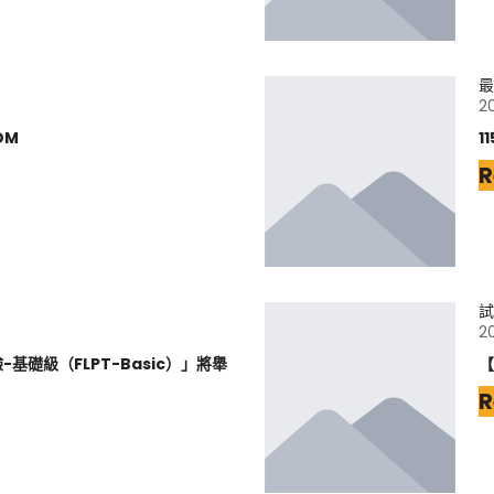
最
2
DM
1
R
試
2
基礎級（FLPT-Basic）」將舉
【
R