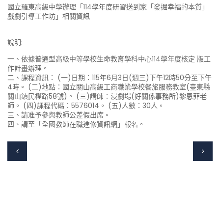
國立羅東高級中學辦理「114學年度研習送到家「發掘幸福的本質」
戲劇引導工作坊」相關資訊
說明:
一、依據普通型高級中等學校生命教育學科中心114學年度核定 版工
作計畫辦理。
二、課程資訊： (一)日期：115年6月3日(週三)下午12時50分至下午
4時。 (二)地點：國立關山高級工商職業學校餐旅服務教室(臺東縣
關山鎮民權路58號)。 (三)講師：浸劇場(好關係事務所)黎恩菲老
師。 (四)課程代碼：5576014。 (五)人數：30人。
三、請准予參與教師公差假出席。
四、請至「全國教師在職進修資訊網」報名。