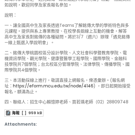
如說明，歡迎同學及家長報名參加。
說明：
一、讓全國高中生及家長透過Teams了解銘傳大學的學術特色與多
元課程。提供與系上專業教授、在校學長姐線上互動的機會，解答
高中生及家長對銘傳的各種疑問。將於3/7（週六）辦理「遇見銘傳
—線上甄選入學說明會」。
二、銘傳大學桃園校區分設計學院、人文社會科學暨教育學院、電
機資訊學院、觀光學院、健康暨醫學工程學院、國際學院、金融科
技學院共7個學院；台北校區分管理學院、法律學院、傳播學院、國
際學院共4個學院。
三、本活動採線上進行，敬請直接上網報名，俾憑彙辦。(報名網
址：
https://eform.mcu.edu.tw/node/4146
) ，即日起開始接受
報名，額滿為止。
四、聯絡人：招生中心賴憶婷老師、買若瑀老師（02）28809748
海報
[ ]
959 kB
Attachments: