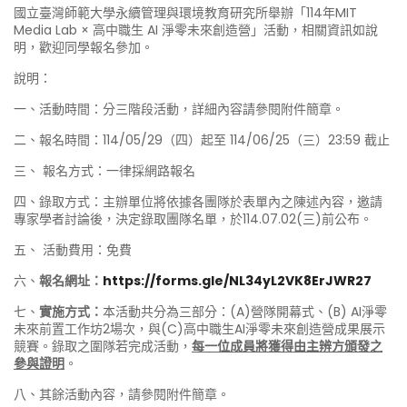
國立臺灣師範大學永續管理與環境教育研究所舉辦「114年MIT
Media Lab × 高中職生 AI 淨零未來創造營」活動，相關資訊如說
明，歡迎同學報名參加。
說明：
一、活動時間：分三階段活動，詳細內容請參閱附件簡章。
二、報名時間：114/05/29（四）起至 114/06/25（三）23:59 截止
三、 報名方式：一律採網路報名
四、錄取方式：主辦單位將依據各團隊於表單內之陳述內容，邀請
專家學者討論後，決定錄取團隊名單，於114.07.02(三)前公布。
五、 活動費用：免費
六、
報名網址：
https://forms.gle/NL34yL2VK8ErJWR27
七、
實施方式：
本活動共分為三部分：(A)營隊開幕式、(B) AI淨零
未來前置工作坊2場次，與(C)高中職生AI淨零未來創造營成果展示
競賽。錄取之圍隊若完成活動，
每一位成員將獲得由主辨方頒發之
參與證明
。
八、其餘活動內容，請參閱附件簡章。