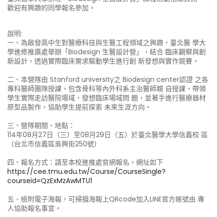
歡迎有興趣的同學報名參加。
說明:
一、為啟發高中生對醫療科技與生醫工程領域之興趣，臺北醫 學大
學進修推廣處舉辦「Biodesign 生醫設計營」，結合 臨床觀察與創
新設計，透過實際臨床需求驅動學生進行創 新發想與實作競賽。
二、本營隊由 Stanford university之 Biodesign center認證 之各
專科醫師團隊授課，包含骨科等內外科系主治醫師親 自授課，帶領
學生實際走訪醫院場域，發想臨床場域問 題，並著手進行醫療器材
原型品製作，協助學生提前探索 未來生涯方向。
三、營隊期間、地點：
114年08月27日（三）至08月29日（五）於臺北醫學大學信義校 區
（台北市信義區吳興街250號）
四、報名方式：請至本校進推處官網報名，網址如下
https://cee.tmu.edu.tw/Course/CourseSingle?
courseid=QzExMzAwMTU1
五、檢附電子海報，可掃描海報上QRcode加入LINE官方帳號由 專
人協助報名事宜。