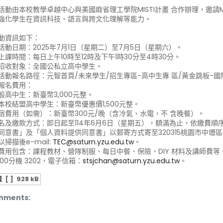
活動由本校教學卓越中心與美國麻省理工學院MISTI計畫 合作辦理，邀請
強化學生在資訊科技、語言與跨文化理解等能力。
動資訊如下：
活動日期：2025年7月1日（星期二）至7月5日（星期六）。
上課時間：每日上午10時至12時及下午1時30分至4時30分。
招收對象：全國公私立高中學生。
活動報名路徑：元智首頁/未來學生/招生專區-高中生專 區/黃金跳板-國際交流
報名費用：
般高中生：新臺幣3,000元整。
本校結盟高中學生：新臺幣優惠價1,500元整。
宿費用（如需）：新臺幣300元/晚（含冷氣、水電，不 含晚餐）。
名及繳款方式：即日起至114年6月6日（星期五），額滿為止，依繳費順
同意書」及「個人資料提供同意書」以郵寄方式寄至320315桃園市中壢區
掃描後e-mail:
TEC@saturn.yzu.edu.tw
。
費用包含：課程教材、營隊制服、每日中餐、保險、DIY 材料及講師費等
800分機 3202，電子信箱：
stsjchan@saturn.yzu.edu.tw
。
報
[ ]
928 kB
hments: