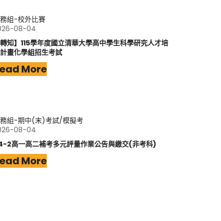
務組-校外比賽
026-08-04
轉知】115學年度國立清華大學高中學生科學研究人才培
計畫化學組招生考試
ead More
務組-期中(末)考試/模擬考
026-08-04
14-2高一高二補考多元評量作業公告與繳交(非考科)
ead More