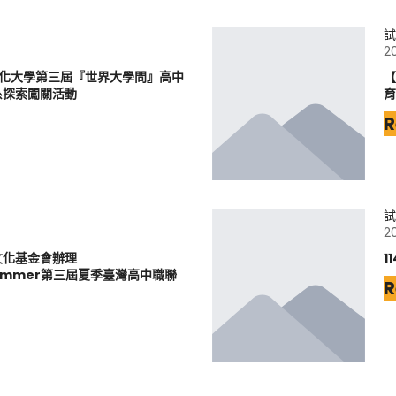
試
2
文化大學第三屆『世界大學問』高中
【
系探索闖關活動
育
R
試
2
文化基金會辦理
1
6Summer第三屆夏季臺灣高中職聯
R