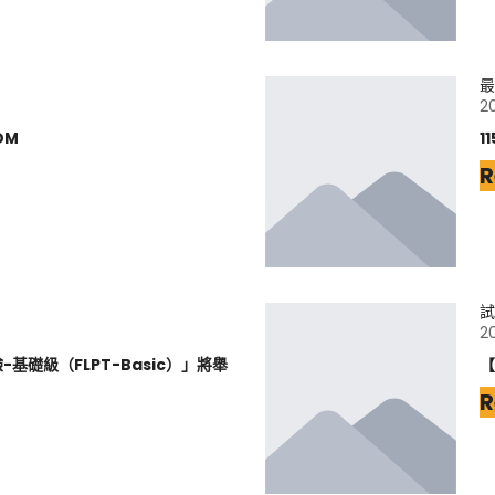
最
2
DM
1
R
試
2
基礎級（FLPT-Basic）」將舉
【
R