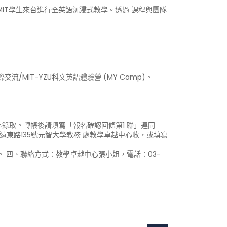
MIT學生來台進行全英語沉浸式教學。透過 課程與團隊
/MIT-YZU科文英語體驗營 (MY Camp)。
序錄取。轉帳後請填寫「報名確認回條第1 聯」連同
遠東路135號元智大學教務 處教學卓越中心收，或填寫
。 四、聯絡方式：教學卓越中心張小姐，電話：03-