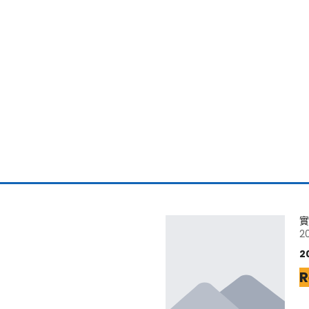
實
2
2
R