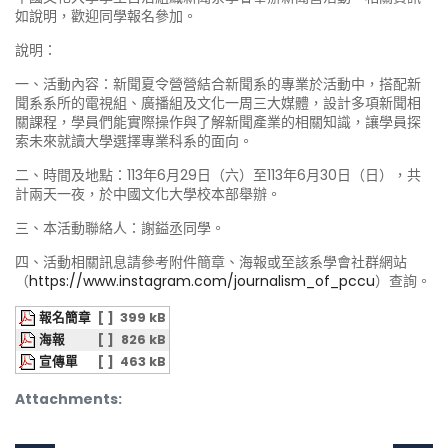
如說明，歡迎同學報名參加。
說明：
一、活動內容：新聞夏令營營結合新聞系的專業於活動中，搭配新
聞系系所的電視組、廣播組及文化一周三大媒體，設計多項新聞相
關課程，學員們能實際操作與了解新聞產業的相關知識，讓學員探
索未來就讀大學選擇專業科系的面向。
二、時間及地點：113年6月29日（六）至113年6月30日（日），共
計兩天一夜，於中國文化大學校本部舉辦。
三、本活動聯絡人：謝鎰丞同學。
四、活動相關訊息請參考附件簡章、海報或至該系學會社群網站
（
https://www.instagram.com/journalism_of_pccu
）查詢。
報名簡章
[ ]
399 kB
海報
[ ]
826 kB
宣傳單
[ ]
463 kB
Attachments: