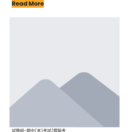
Read More
試務組-期中(末)考試/模擬考