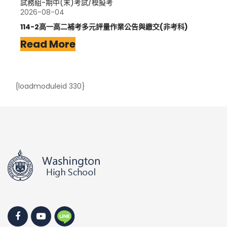
試務組-期中(末)考試/模擬考
2026-08-04
114-2高一高二補考多元評量作業公告與繳交(非考科)
Read More
{loadmoduleid 330}