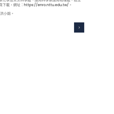
系化學及奈米科學組、應用科學系應用物理組，招生
頁下載，網址：
https://enro.nttu.edu.tw/
。
4洪小姐。