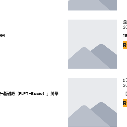
最
2
DM
1
R
試
2
基礎級（FLPT-Basic）」將舉
【
R