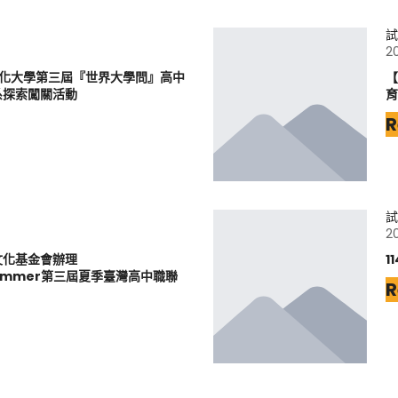
試
2
文化大學第三屆『世界大學問』高中
【
系探索闖關活動
育
R
試
2
文化基金會辦理
1
6Summer第三屆夏季臺灣高中職聯
R