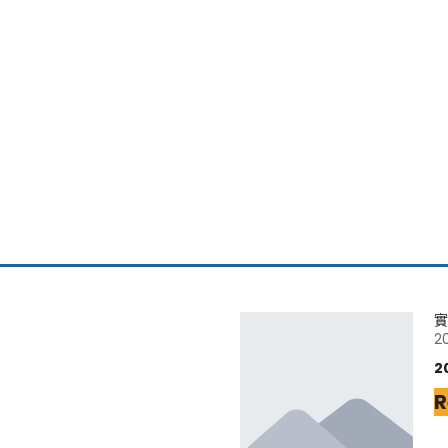
實
2
2
R