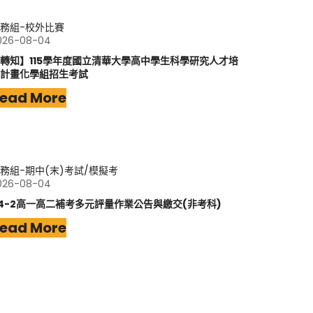
務組-校外比賽
026-08-04
轉知】115學年度國立清華大學高中學生科學研究人才培
計畫化學組招生考試
ead More
務組-期中(末)考試/模擬考
026-08-04
14-2高一高二補考多元評量作業公告與繳交(非考科)
ead More