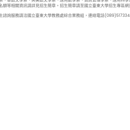
系、華語文學系、英美語文學系、應用數學系、資訊管理學系、應用科學
名額等相關資訊請詳見招生簡章。招生簡章請至國立臺東大學招生專區網
生諮詢服務請洽國立臺東大學教務處綜合業務組，連絡電話(089)51733