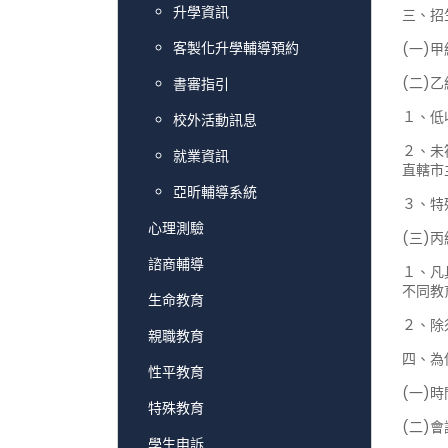
升學資訊
三、招
客製化升學輔導預約
(一)
(二)
書審指引
１、低
校外活動訊息
２、未
就業資訊
直轄市
亞昕輔導系統
３、特
心理測驗
(三)
諮商輔導
１、凡
不同教
生命教育
２、除
親職教育
四、為
性平教育
(一)時
特殊教育
(二)
學生申訴