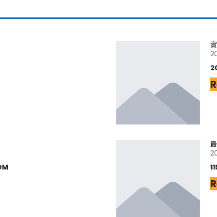
實
2
2
R
最
2
DM
1
R