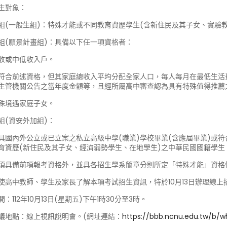
生對象：
甲組(一般生組)：特殊才能或不同教育資歷學生(含新住民及其子女、實驗
乙組(願景計畫組)：具備以下任一項資格者：
收或中低收入戶。
符合前述資格，但其家庭總收入平均分配全家人口，每人每月在最低生活
主管機關公告之當年度金額等，且經所屬高中審查認為具有特殊值得推薦
殊境遇家庭子女。
丙組(資安外加組)：
具國內外公立或已立案之私立高級中學(職業)學校畢業(含應屆畢業)或
育資歷(新住民及其子女、經濟弱勢學生、在地學生)之中華民國國籍學生
須具備前項報考資格外，並具各招生學系簡章分則所定「特殊才能」資格
使高中教師、學生及家長了解本項考試招生資訊，特於10月13日辦理線
間：112年10月13日(星期五)下午1時30分至3時。
會議地點：線上視訊說明會。(網址連結：
https://bbb.ncnu.edu.tw/b/