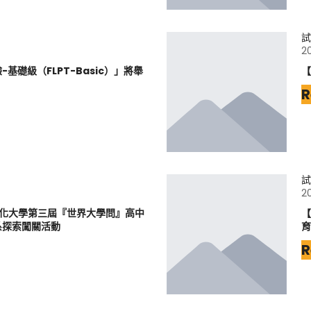
試
2
基礎級（FLPT-Basic）」將舉
【
R
試
2
文化大學第三屆『世界大學問』高中
【
系探索闖關活動
育
R