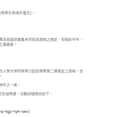
教育學生與境外臺生)。
費及家庭財產雖未符前述資格之規定，但接近中央、
之事蹟者。
符合入學大學同等學力認定標準第二條規定之資格，含
。
條件之一者。
上招生說明會，活動詳細資訊如下：
why-kgz-tyh-sev
)