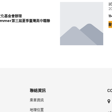
試
2
文化基金會辦理
1
6Summer第三屆夏季臺灣高中職聯
R
聯絡資訊
C
乘車資訊
地理位置