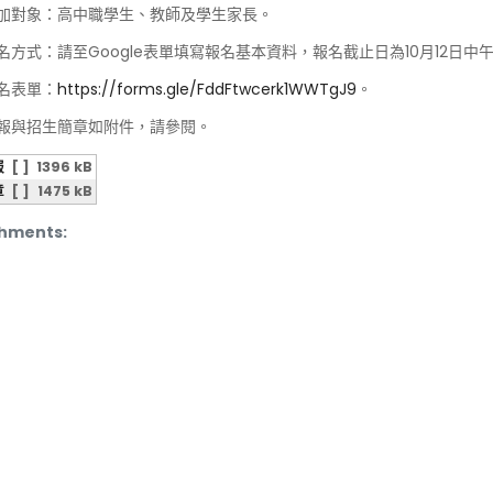
參加對象：高中職學生、教師及學生家長。
報名方式：請至Google表單填寫報名基本資料，報名截止日為10月12日中午
報名表單：
https://forms.gle/FddFtwcerk1WWTgJ9
。
報與招生簡章如附件，請參閱。
報
[ ]
1396 kB
章
[ ]
1475 kB
hments: