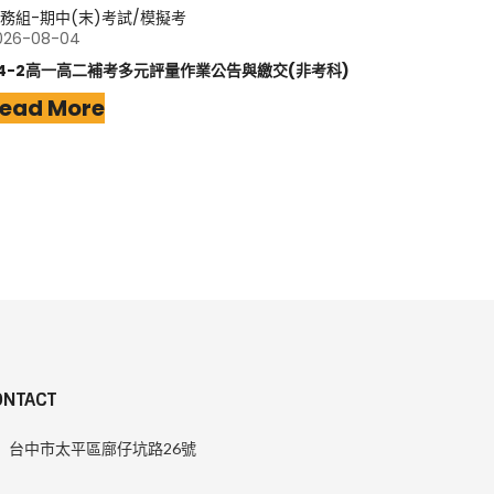
務組-期中(末)考試/模擬考
026-08-04
14-2高一高二補考多元評量作業公告與繳交(非考科)
ead More
ONTACT
台中市太平區廍仔坑路26號