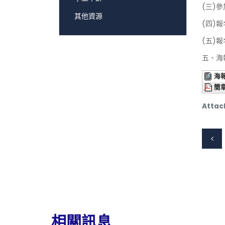
(三)
其他資源
(四)
(五)
五、海
海
簡
Attac
相關訊息