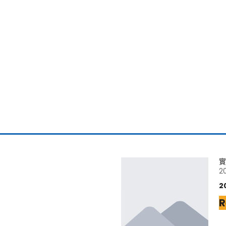
實
2
2
R