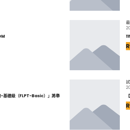
最
2
DM
1
R
試
2
基礎級（FLPT-Basic）」將舉
【
R