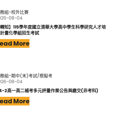
務組-校外比賽
026-08-04
轉知】115學年度國立清華大學高中學生科學研究人才培
計畫化學組招生考試
ead More
務組-期中(末)考試/模擬考
026-08-04
14-2高一高二補考多元評量作業公告與繳交(非考科)
ead More