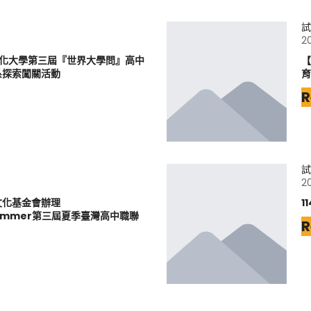
試
2
文化大學第三屆『世界大學問』高中
【
系探索闖關活動
育
R
試
2
文化基金會辦理
1
6Summer第三屆夏季臺灣高中職聯
R