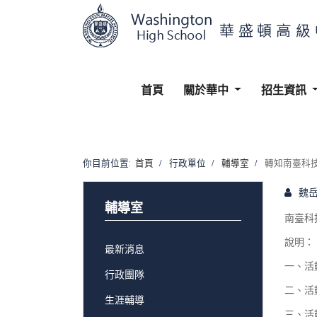
首頁
關於華中
招生資訊
你目前位置:
首頁
行政單位
輔導室
轉知南臺科
魏
輔導室
南臺科
說明：
最新消息
一、活
行政團隊
二、活
生涯輔導
三、活