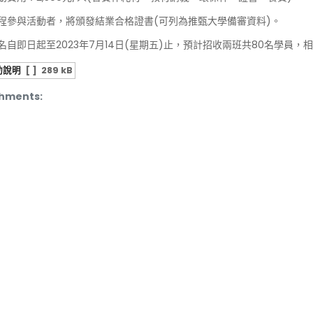
程參與活動者，將頒發結業合格證書(可列為推甄大學備審資料)。
名自即日起至2023年7月14日(星期五)止，預計招收兩班共80名學員
動說明
[ ]
289 kB
hments: