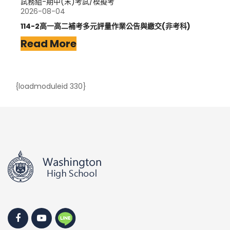
試務組-期中(末)考試/模擬考
2026-08-04
114-2高一高二補考多元評量作業公告與繳交(非考科)
Read More
{loadmoduleid 330}