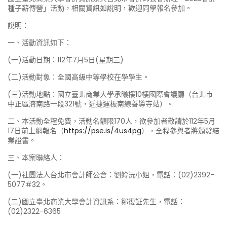
種子薪傳營」活動，相關資訊如說明，歡迎同學報名參加。
說明：
一、活動資訊如下：
(一)活動日期：112年7月5日(星期三)
(二)活動對象：全國高級中等學校在學學生。
(三)活動地點：國立臺北商業大學承曦樓10樓國際會議廳（台北市
中正區濟南路一段321號，近捷運板南線善導寺站）。
二、本活動全程免費，活動名額限170人，欲參加者敬請於112年5月
17日前上網報名（
https://pse.is/4us4pg
），全程參與者將頒發結
業證書。
三、本案聯絡人：
(一)社團法人台北市會計師公會：劉姈沅小姐，電話：(02)2392-
5077#32。
(二)國立臺北商業大學會計資訊系：鄒復証先生，電話：
(02)2322-6365