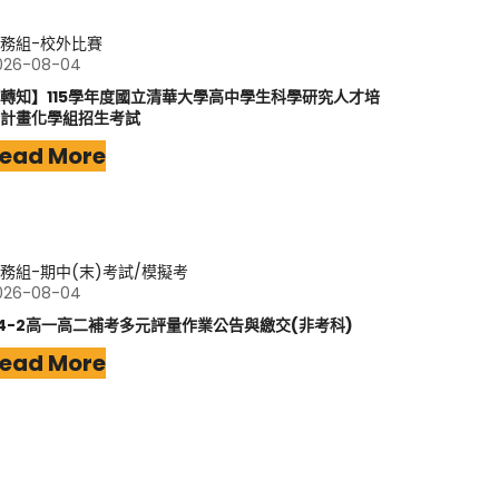
務組-校外比賽
026-08-04
轉知】115學年度國立清華大學高中學生科學研究人才培
計畫化學組招生考試
ead More
務組-期中(末)考試/模擬考
026-08-04
14-2高一高二補考多元評量作業公告與繳交(非考科)
ead More