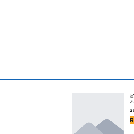
實
2
2
R