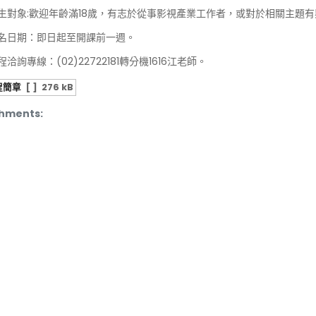
生對象:歡迎年齡滿18歲，有志於從事影視產業工作者，或對於相關主題
名日期：即日起至開課前一週。
洽詢專線：(02)22722181轉分機1616江老師。
程簡章
[ ]
276 kB
hments: