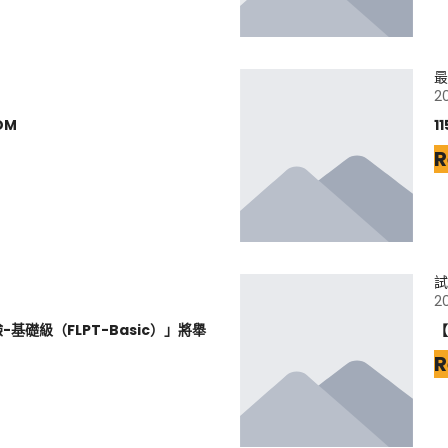
最
2
DM
1
R
試
2
基礎級（FLPT-Basic）」將舉
【
R