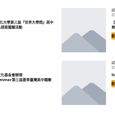
試
2
文化大學第三屆『世界大學問』高中
【
系探索闖關活動
育
R
試
2
文化基金會辦理
1
6Summer第三屆夏季臺灣高中職聯
R