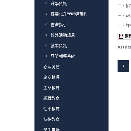
升學資訊
二、招
客製化升學輔導預約
三、報
書審指引
四、課程
校外活動訊息
課
就業資訊
Attac
亞昕輔導系統
心理測驗
諮商輔導
生命教育
親職教育
性平教育
特殊教育
學生申訴