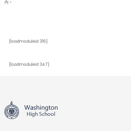
內。
{loadmoduleid 316}
{loadmoduleid 347}