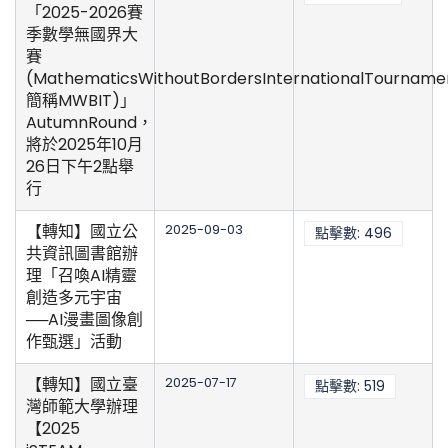
「2025-2026賽
季數學無國界大
賽
(MathematicsWithoutBordersInternationalTournam
簡稱MWBIT)」
AutumnRound，
將於2025年10月
26日下午2點舉
行
【轉知】國立公
2025-09-03
點擊數: 496
共資訊圖書館辦
理「召喚AI精靈
創造多元宇宙
──AI漫畫圖像創
作甄選」活動
【轉知】國立臺
2025-07-17
點擊數: 519
灣師範大學辦理
【2025