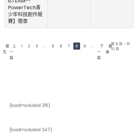
iSTEAM--
PowerTech青
少年科技創作競
賽】簡章
第 8 頁，共
最
上
1
2
3
...
5
6
7
8
9
...
下
最
10 頁
先
一
一
後
篇
篇
{loadmoduleid 316}
{loadmoduleid 347}