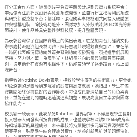
在分工合作方面，隊長劉峻亨負責整體設計規劃與電力系統整合；
李泓儒專注於程式設計與感測系統開發，並自行建立模擬測試系統
與研究新型控制平台；劉廷暉、張程鈞與卓耀楷則共同投入硬體製
作與機構組裝。除技術功能外，團隊亦加入外殼噴漆與LED燈光等細
節設計，使作品兼具完整性與科技感，提升整體表現。
為表彰台灣學子在國際賽場上的傑出表現，駐芝加哥台北經濟文化
辦事處特派經濟組長林明雅、陳秘書親赴現場觀賽與加油，並在第
一時間代表賴清德總統與蕭美琴副總統頒發賀電，讚揚選手們展現
堅持、努力與才華，為國爭光。林組長並向師長與隊職員表達感
謝，肯定他們在資源有限條件下，仍能帶領學子逐夢踏實，站上國
際舞台。
指導教師Natisha Davis表示，相較於學生優秀的技術能力，更令她
印象深刻的是團隊穩定沉著的態度與高度默契。她指出，學生在備
賽期間始終保持良好的合作節奏，每位成員都清楚自己的角色與責
任，並能在遇到問題時迅速溝通與調整，展現高度自主學習與團隊
協作能力。
校長劉一欣表示，此次榮獲Robofest世界冠軍，不僅展現學生長期
投入機器人研發與科技實作的成果，也體現學校深耕STEAM教育與
跨領域學習的具體成效。未來學校將持續提供多元學習資源與國際
競賽平台，鼓勵學生結合理論與實作，培養創新思維與問題解決能
力，並持續在國際舞台上發光發熱。