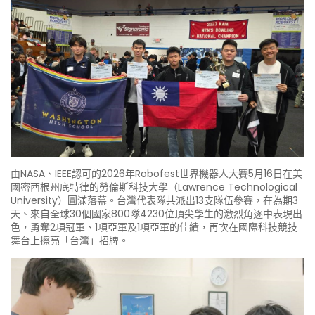
由NASA、IEEE認可的2026年Robofest世界機器人大賽5月16日在美
國密西根州底特律的勞倫斯科技大學（Lawrence Technological
University）圓滿落幕。台灣代表隊共派出13支隊伍參賽，在為期3
天、來自全球30個國家800隊4230位頂尖學生的激烈角逐中表現出
色，勇奪2項冠軍、1項亞軍及1項亞軍的佳績，再次在國際科技競技
舞台上擦亮「台灣」招牌。