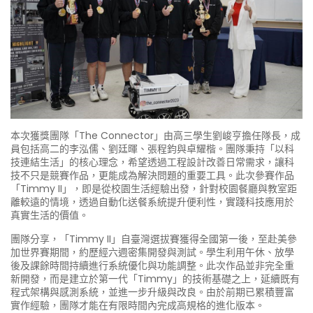
本次獲獎團隊「The Connector」由高三學生劉峻亨擔任隊長，成
員包括高二的李泓儒、劉廷暉、張程鈞與卓耀楷。團隊秉持「以科
技連結生活」的核心理念，希望透過工程設計改善日常需求，讓科
技不只是競賽作品，更能成為解決問題的重要工具。此次參賽作品
「Timmy II」，即是從校園生活經驗出發，針對校園餐廳與教室距
離較遠的情境，透過自動化送餐系統提升便利性，實踐科技應用於
真實生活的價值。
團隊分享，「Timmy II」自臺灣選拔賽獲得全國第一後，至赴美參
加世界賽期間，約歷經六週密集開發與測試。學生利用午休、放學
後及課餘時間持續進行系統優化與功能調整。此次作品並非完全重
新開發，而是建立於第一代「Timmy」的技術基礎之上，延續既有
程式架構與感測系統，並進一步升級與改良。由於前期已累積豐富
實作經驗，團隊才能在有限時間內完成高規格的進化版本。