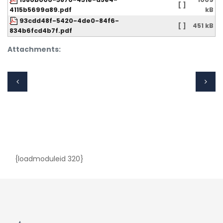
[ ]
4115b5699a89.pdf
kB
93cdd48f-5420-4de0-84f6-
[ ]
451 kB
834b6fcd4b7f.pdf
Attachments:
{loadmoduleid 320}