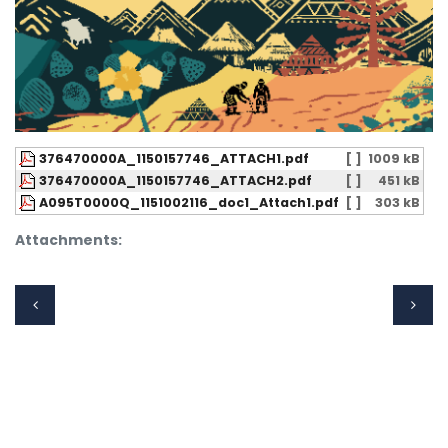
376470000A_1150157746_ATTACH1.pdf
[ ]
1009 kB
376470000A_1150157746_ATTACH2.pdf
[ ]
451 kB
A095T0000Q_1151002116_doc1_Attach1.pdf
[ ]
303 kB
Attachments: