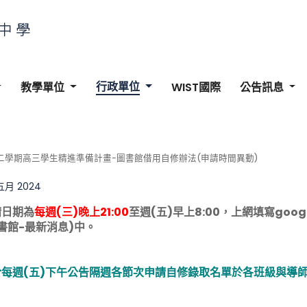
行政單位
教學單位
WIST國際
公告訊息
第二學期高三學生精進準備計畫-圖書館借用自修辦法(申請時間異動)
 五月 2024
請日期為
每週(三)晚上21:00
至週(五)早上8:00，上網填寫go
書館-最新消息)中。
於每週(五)下午公告隔週各節次申請自修錄取名單於各班級與導