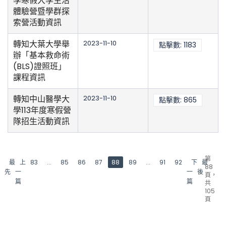
學寒假大學生活
體驗營暨學群探
索營活動資訊
轉知大葉大學舉
2023-11-10
點擊數: 1183
辦「基本救命術
(BLS)證照班」
課程資訊
轉知中山醫學大
2023-11-10
點擊數: 865
學113年度寒假營
隊招生活動資訊
第
最
上
83
...
85
86
87
88
89
...
91
92
下
最
88
先
一
一
後
頁，
篇
篇
共
105
頁