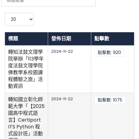
題
過
濾
顯
示
數
目
標題
發佈日期
點擊數
轉知法鼓文理學
2024-11-22
點擊數: 920
院舉辦「113學年
度法鼓文理學院
佛教學系校園課
程體驗之旅」活
動資訊
轉知國立彰化師
2024-11-22
點擊數: 1075
範大學「【2025
國高中程式語
言】Certiport
ITS Python 程
式設計班」活動