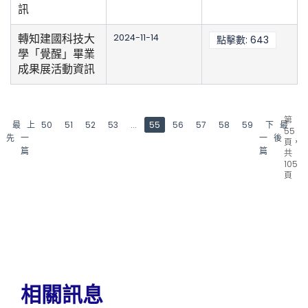
訊
轉知建國科技大
2024-11-14
點擊數: 643
學「覺醒」畢業
成果展活動資訊
第
最
上
50
51
52
53
...
55
56
57
58
59
下
最
55
先
一
一
後
頁，
篇
篇
共
105
頁
相關訊息