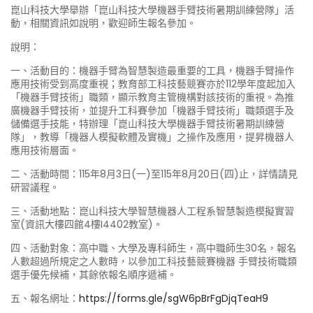
崑山科技大學舉辦「崑山科技大學機器手臂技術暑期訓練營隊」活
動，相關資訊如說明，歡迎師生報名參加。
說明：
一、活動目的：機器手臂為智慧製造最重要的工具，機器手臂操作
應用技術受到高度重視；教育部工科技藝競賽亦於112學年度起加入
「機器手臂技術」職類，顯示教育主管機構對該技術的重視。為推
廣機器手臂技術，並提升工科賽參加「機器手臂技術」職類選手及
儲備選手技能，特辦理「崑山科技大學機器手臂技術暑期訓練營
隊」，教導「機器人模擬軟體及實機」之操作及應用，提昇機器人
應用技術層面。
二、活動時間：115年8月3日(一)至115年8月20日(四)止，詳情請見
研習議程。
三、活動地點：崑山科技大學智慧機器人工程系智慧製造模擬實習
室(資訊大樓四館4樓I4402教室)。
四、活動對象：高中職、大學及專科師生，高中職師生30名，報名
人數超過所規定之人數時，以參加工科技藝競賽機器 手臂技術職類
選手優先候補，其餘依報名順序遞補。
五、報名網址：
https://forms.gle/sgW6pBrFgDjqTeaH9