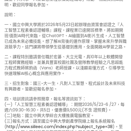
明，歡迎同學報名參加。
說明：
一、國立中興大學將於2026年5月23日起辦理由資策會認證之『人
工智慧工程素養認證輔導』課程，課程業已達開班標準，將如期開
班!面對AI時代來臨，從ChatGPT、AI繪圖到AI影片生成，人工智慧
已成為未來必備技能。想了解AI背後的運作原理、掌握未來升學與職
涯競爭力，這門課將帶領學生從基礎到應用，全面開啟AI學習之路。
二、課程特別邀請曾任職於宏碁、大立光電，具10年以上軟體開發
工程師實務經驗，並兼具豐富校園社團及營隊教學經驗之凡思超能
力程式教師蔡鈞函（Vans）老師授課，以淺顯易懂方式，引導學生
快速理解AI核心概念與應用實作。
三、招生對象：國三~大一生，凡對人工智慧、程式設計及未來科技
有興趣者，皆歡迎報名參加。
四、培訓資訊請參照簡章，報名等資訊如下：
(一)「人工智慧工程素養認證輔導」：期間2026/5/23-6 /27，每
週六09:30-16:30，共5日，優惠價9,500元(不含 證照費)。
(二)地點：國立中興大學綜合大樓推廣電腦教室。
(三)報名方式：請至國立中興大學創產學院線上報名系統報名
(
http://www.siileec.com/index.php?subject_type=38
)。至