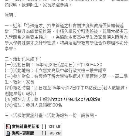
如說明，歡迎師生、家長踴躍參與。
說明：
一、近年「特殊選才」招生管道之社會關注度與教育價值顯著遞
增，已躍升為繼繁星推薦、申請入學及分科測驗後，我國大學多元
入學體系之重要主軸之一。為協助本市高中學生及家長深入瞭解大
學入學特殊選才之升學管道，特與滔滔學教育學社合作辦理本次分
享會。
二、活動訊息如下：
(一)活動日期：115年5月31日(星期日)下午1:30-4:30
(二)活動地點：市立惠文高級中學行政大樓三樓會議室
(三)參加對象：有興趣了解大學特殊選才升學管道之高一、高二學
生、教師、家長
(四)報名時間：即日起至115年5月22日中午12點截止(若人數額滿，
則提早截止報名)
(五)報名方式：線上報名
https://reurl.cc/vE8k9e
(六)備註：參與人數限額100名
三、活檢附實施計畫、活動海報各一份，請參閱。
實施計畫更新版
[ ]
128 kB
海報-更新版
[ ]
95 kB